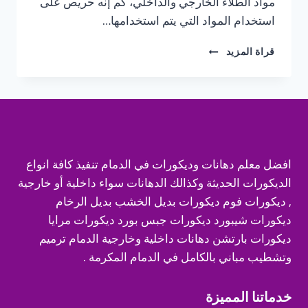
مواد الطلاء الخارجي والداخلي، كم إنه حريص على
استخدام المواد التي يتم استخدامها…
مقاول
قراة المزيد
دهانات
الدمام
ت:
0547370115
دهانات
خارجية
الخبر
افضل معلم دهانات وديكورات في الدمام تنفيذ كافة انواع
الديكورات الحديثة وكذالك الدهانات سواء داخلية أو خارجية
, ديكورات فوم ديكورات بديل الخشب بديل الرخام
ديكورات شيبورد ديكورات جبس بورد ديكورات مرايا
ديكورات بارتشن دهانات داخلية وخارجية الدمام ترميم
وتشطيب مباني بالكامل في الدمام المكرمة .
خدماتنا المميزة