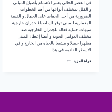
في العصر الحالي يعتبر الاهتمام بأصباغ المباني
و الفلل بمختلف أنواعها من أهم الخطوات
الضرورية من أجل الحفاظ على الجمال و القيمة
المعماريه للمبنى توفر لك اصباغ جدران خارجية
سيهات حماية فعاله للجدران الخارجيه ضد
مختلف العوامل الجوية و أيضا إعطاء المبنى
مظهرا جميلا و مشبعا بالحياه من الخارج و في
الاسطر القادمه في هذا…
مقاول
قراة المزيد
اصباغ
الجبيل
ت:
0547370115
–
اصباغ
جدران
خارجية
سيهات