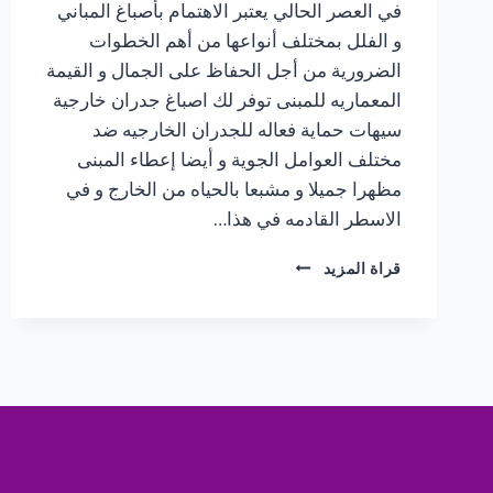
في العصر الحالي يعتبر الاهتمام بأصباغ المباني
و الفلل بمختلف أنواعها من أهم الخطوات
الضرورية من أجل الحفاظ على الجمال و القيمة
المعماريه للمبنى توفر لك اصباغ جدران خارجية
سيهات حماية فعاله للجدران الخارجيه ضد
مختلف العوامل الجوية و أيضا إعطاء المبنى
مظهرا جميلا و مشبعا بالحياه من الخارج و في
الاسطر القادمه في هذا…
مقاول
قراة المزيد
اصباغ
الجبيل
ت:
0547370115
–
اصباغ
جدران
خارجية
سيهات