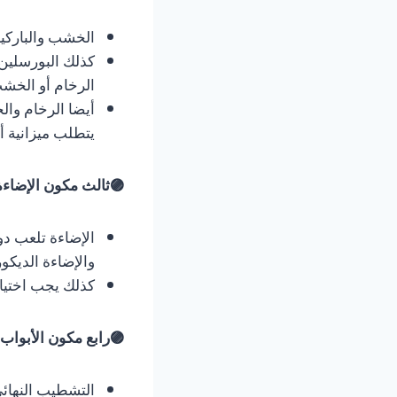
​الخشب والباركيه
​كذلك البورسلين
الرخام أو الخش
​أيضا الرخام وا
يتطلب ميزانية أ
​🟣ثالث مكون الإضاءة 
​الإضاءة تلعب دو
والإضاءة الديكو
​كذلك يجب اختيا
​🟣رابع مكون الأبواب و
​التشطيب النهائ