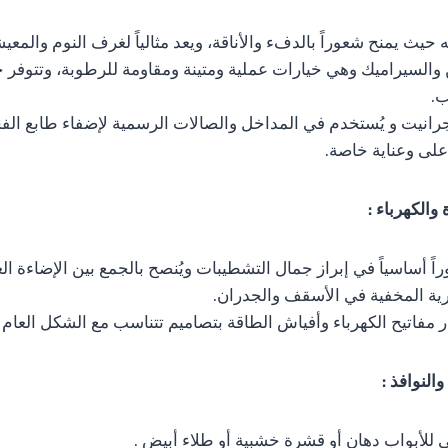
 حيث يمنح شعوراً بالدفء والأناقة، ويعد مثالياً لغرف النوم والمعي
 والسيراميك وهي خيارات عملية ومتينة ومقاومة للرطوبة، وتتوفر حا
ب.
لجرانيت و يُستخدم في المداخل والصالات الرسمية لإضفاء طابع الفخ
على وعناية خاصة.
والكهرباء :
راً أساسياً في إبراز جمال التشطيبات ويُنصح بالجمع بين الإضاءة ال
رية المخفية في الأسقف والجدران.
ر مفاتيح الكهرباء وأفياش الطاقة بتصاميم تتناسب مع الشكل العام ل
النوافذ :
ي للأبواب دهان أو قشرة خشبية أو طلاء أبيض .