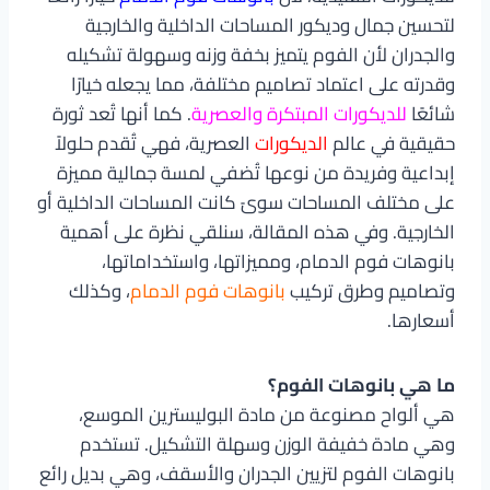
لتحسين جمال وديكور المساحات الداخلية والخارجية
والجدران لأن الفوم يتميز بخفة وزنه وسهولة تشكيله
وقدرته على اعتماد تصاميم مختلفة، مما يجعله خيارًا
شائعًا
للديكورات المبتكرة والعصرية
. كما أنها تُعد ثورة
حقيقية في عالم
الديكورات
العصرية، فهي تُقدم حلولاً
إبداعية وفريدة من نوعها تُضفي لمسة جمالية مميزة
على مختلف المساحات سوىً كانت المساحات الداخلية أو
الخارجية. وفي هذه المقالة، سنلقي نظرة على أهمية
بانوهات فوم الدمام، ومميزاتها، واستخداماتها،
وتصاميم وطرق تركيب
بانوهات فوم الدمام
، وكذلك
أسعارها.
ما هي بانوهات الفوم؟
هي ألواح مصنوعة من مادة البوليسترين الموسع،
وهي مادة خفيفة الوزن وسهلة التشكيل. تستخدم
بانوهات الفوم لتزيين الجدران والأسقف، وهي بديل رائع