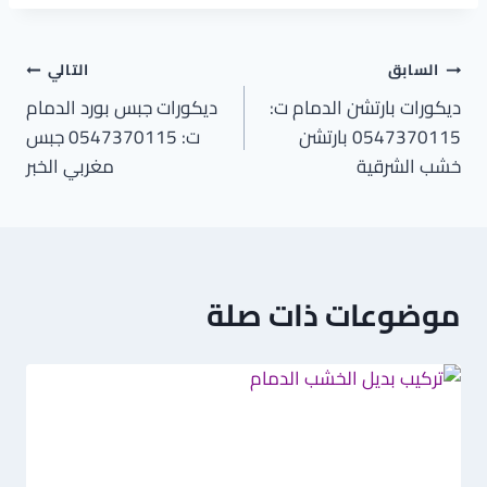
تصفّح
السابق
التالي
ديكورات بارتشن الدمام ت:
ديكورات جبس بورد الدمام
المقالات
0547370115 بارتشن
ت: 0547370115 جبس
خشب الشرقية
مغربي الخبر
موضوعات ذات صلة