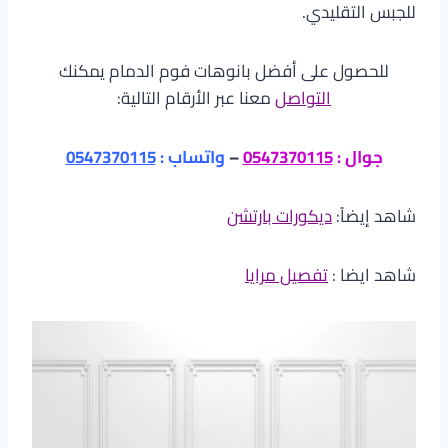
للجبس التقليدي.
للحصول على أفضل بانوهات فوم الدمام يمكنك
التواصل
معنا عبر الأرقام التالية:
جوال :
0547370115
–
واتساب :
0547370115
شاهد إيضاً:
ديكورات بارتشن
شاهد ايضا :
تفصيل مرايا